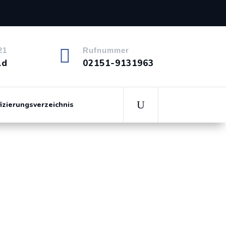

21
Rufnummer
ld
02151-9131963
fizierungsverzeichnis