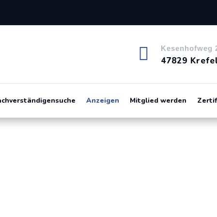

Kesenhofweg 
47829 Krefe
achverständigensuche
Anzeigen
Mitglied werden
Zerti