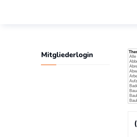
Mitgliederlogin
Geben Sie Ihren
Benutzernamen und Ihr
Passwort ein, um sich
an der Website
anzumelden: