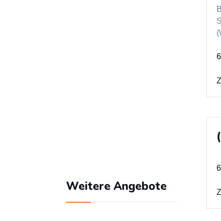
Benutzername
B
S
(
Passwort
6
Z
Angemeldet bleiben
Passwort vergessen?
6
Weitere Angebote
Z