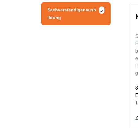
Sachverständigenausb
ildung
S
E
b
e
I
g
8
E
T
Z