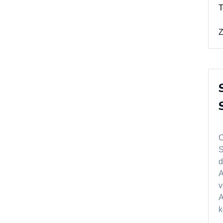
T
Z
O
S
d
A
v
A
k