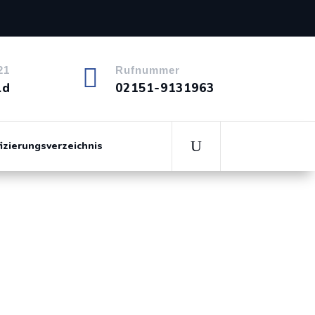

21
Rufnummer
ld
02151-9131963
fizierungsverzeichnis