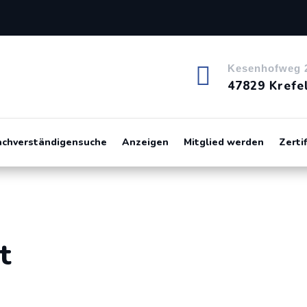

Kesenhofweg 
47829 Krefe
achverständigensuche
Anzeigen
Mitglied werden
Zerti
t