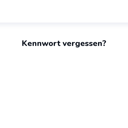
Kennwort vergessen?
in Passwort zurückzusetzen, gib bitte unten deine E-Mail-A
oder deinen Benutzernamen ein.