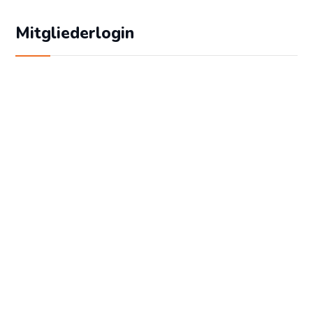
Mitgliederlogin
Geben Sie Ihren Benutzernamen und Ihr
Passwort ein, um sich an der Website
anzumelden:
Benutzername
Passwort