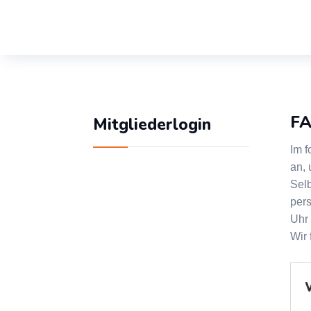
F
Mitgliederlogin
Im f
an, 
Selb
pers
Geben Sie Ihren
Uhr
Benutzernamen und Ihr
Wir 
Passwort ein, um sich
an der Website
anzumelden: