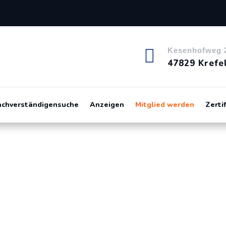

Kesenhofweg 
47829 Krefe
achverständigensuche
Anzeigen
Mitglied werden
Zerti