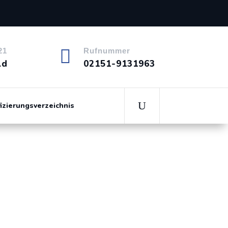

21
Rufnummer
ld
02151-9131963
fizierungsverzeichnis