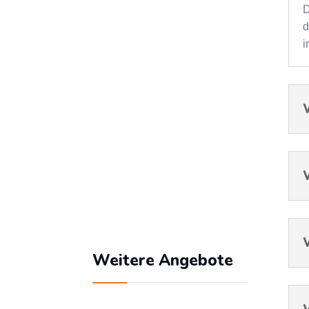
Benutzername
D
d
i
Passwort
Angemeldet bleiben
Passwort vergessen?
Weitere Angebote