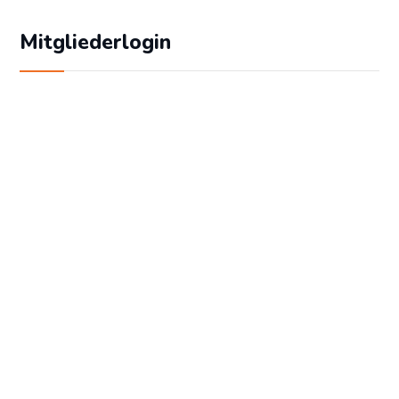
Mitgliederlogin
Geben Sie Ihren Benutzernamen und Ihr
Passwort ein, um sich an der Website
anzumelden:
Benutzername
Passwort