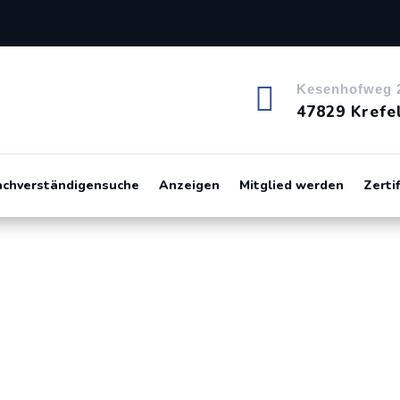

Kesenhofweg 
47829 Krefe
achverständigensuche
Anzeigen
Mitglied werden
Zerti