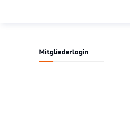
Mitgliederlogin
Geben Sie Ihren
Benutzernamen und Ihr
Passwort ein, um sich
an der Website
anzumelden: