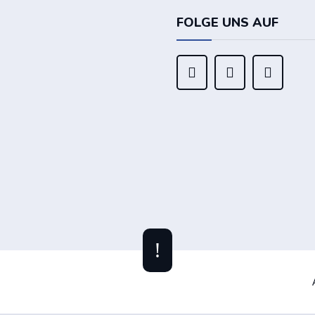
FOLGE UNS AUF



!