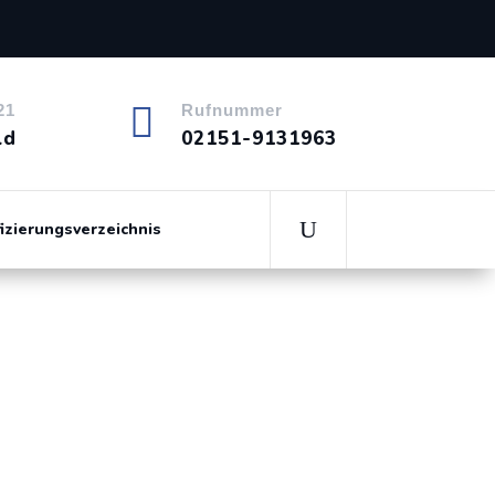

21
Rufnummer
ld
02151-9131963
fizierungsverzeichnis