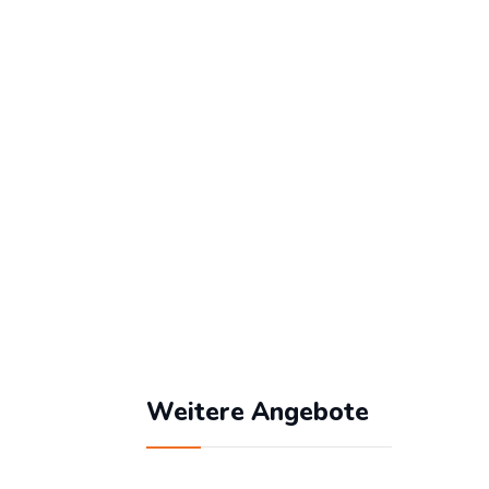
Benutzername
Passwort
Angemeldet bleiben
Passwort vergessen?
Weitere Angebote