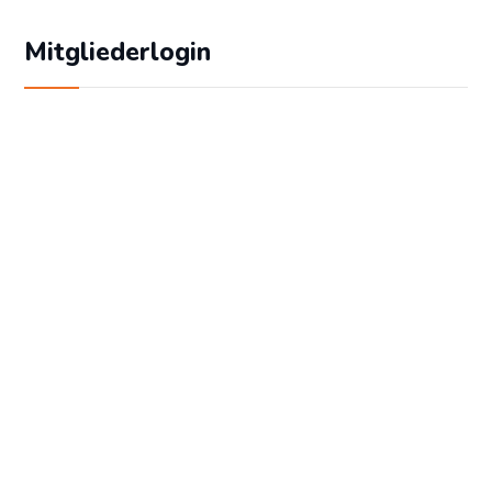
Mitgliederlogin
Geben Sie Ihren Benutzernamen und Ihr
Passwort ein, um sich an der Website
anzumelden:
Benutzername
Passwort