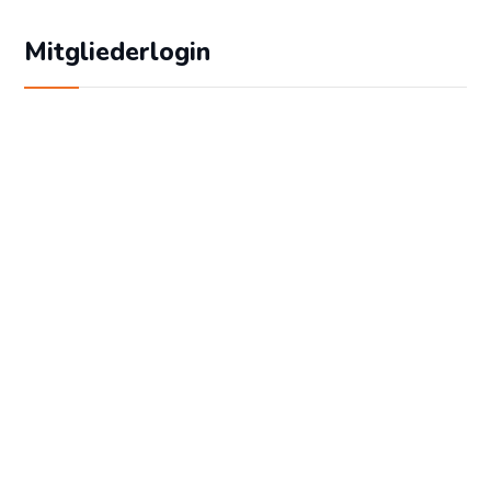
Mitgliederlogin
Geben Sie Ihren Benutzernamen und Ihr
Passwort ein, um sich an der Website
anzumelden:
Benutzername
Passwort