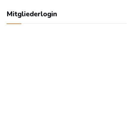
Mitgliederlogin
Geben Sie Ihren Benutzernamen und Ihr
Passwort ein, um sich an der Website
anzumelden:
Benutzername
Passwort