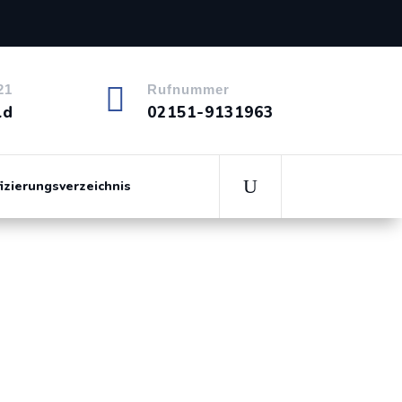

21
Rufnummer
ld
02151-9131963
fizierungsverzeichnis