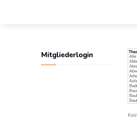
Mitgliederlogin
Geben Sie Ihren
Benutzernamen und Ihr
Passwort ein, um sich
Kei
an der Website
anzumelden: