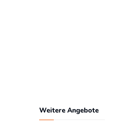
Benutzername
Passwort
Angemeldet bleiben
Passwort vergessen?
Weitere Angebote