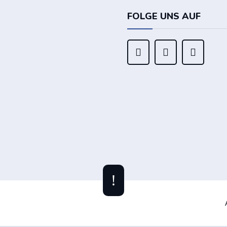
FOLGE UNS AUF



!