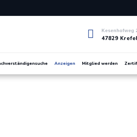

Kesenhofweg 
47829 Krefe
achverständigensuche
Anzeigen
Mitglied werden
Zerti