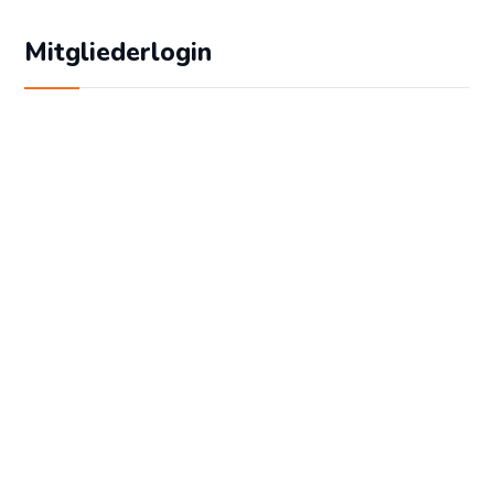
Mitgliederlogin
Geben Sie Ihren Benutzernamen und Ihr
Passwort ein, um sich an der Website
anzumelden:
Benutzername
Passwort