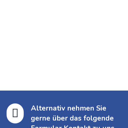
MITGLIEDSCHAFTEN
https://malki-sv.de/wp-content/uploads/2019/06/Malki-
SV-Zertifikate.pdf
Meine Anzeigen
Alternativ nehmen Sie

gerne über das folgende