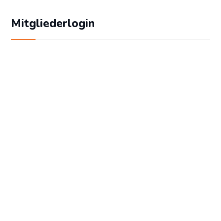
Mitgliederlogin
Geben Sie Ihren Benutzernamen und Ihr
Passwort ein, um sich an der Website
anzumelden:
Benutzername
Passwort