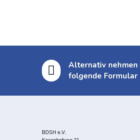
Alternativ nehmen 

folgende Formular 
BDSH e.V.