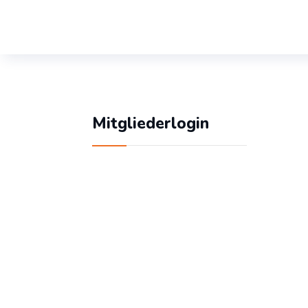
Mitgliederlogin
Geben Sie Ihren
Benutzernamen und Ihr
Passwort ein, um sich
an der Website
anzumelden: