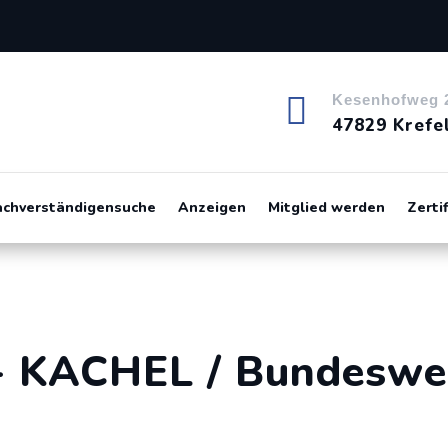

Kesenhofweg 
47829 Krefe
achverständigensuche
Anzeigen
Mitglied werden
Zerti
- KACHEL / Bundeswe