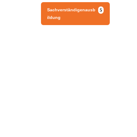
Sachverständigenausb
ildung
Mi
z
f.
Na