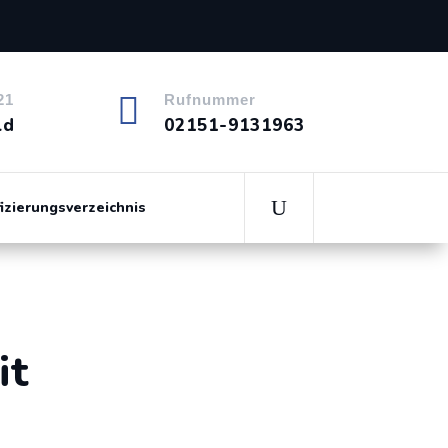

21
Rufnummer
ld
02151-9131963
fizierungsverzeichnis
it