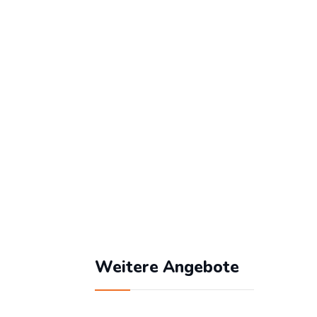
Benutzername
Passwort
SV
SV
SV
SV
Angemeldet bleiben
ze
Passwort vergessen?
Weitere Angebote