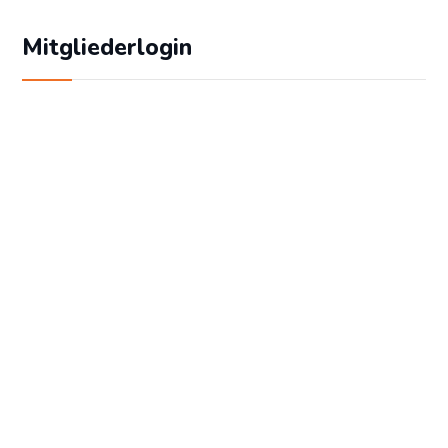
Mitgliederlogin
Geben Sie Ihren Benutzernamen und Ihr
Passwort ein, um sich an der Website
anzumelden:
Benutzername
Passwort